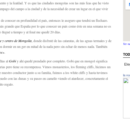
iento y la fealdad. Y es que las ciudades mongolas son las más feas que he visto
pago del campo a la ciudad y de la necesidad de crear un lugar en el que vivir
 de conocer en profundidad el país, entonces le aseguro que tendrá un flechazo.
más grande que España por lo que conocer un país como éste en una semana no es
 llegué a tiempo y al final me quedé 20 días.
e y centro de Mongolia
, donde disfruté de las cataratas, de las aguas termales y de
Ver m
on dormir en un ger en mitad de la nada pero sin echar de menos nada. También
oc»
.
TOD
días al
Gobi
y ahí quedé prendado por completo. Gobi que en mongol significa
Toda
rias pero tiene su recompensa. Vimos monasterios, los fleming cliffs, hicimos un
la
 nuestro conductor junto a su familia, fuimos a los white cliffs y hasta tuvimos
info
la v
uedo con las dunas y su paseo en camello viendo el atardecer, concretamente el
por
paíse
to regalo.