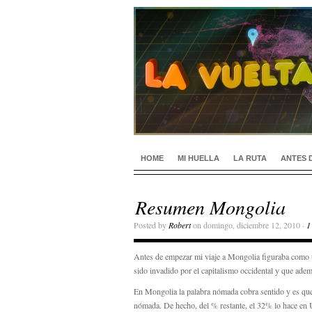
HOME
MI HUELLA
LA RUTA
ANTES 
Resumen Mongolia
Posted by
Robert
on domingo, diciembre 12, 2010 ·
1
Antes de empezar mi viaje a Mongolia figuraba como un
sido invadido por el capitalismo occidental y que ade
En Mongolia la palabra nómada cobra sentido y es que 
nómada. De hecho, del % restante, el 32% lo hace en U