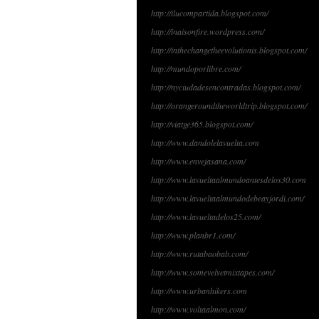
http://ilucompartida.blogspot.com/
http://inaisonfire.wordpress.com/
http://inthechangetheevolutionis.blogspot.com/
http://mundoporlibre.com/
http://nyciudadesencontradas.blogspot.com/
http://orangeroundtheworldtrip.blogspot.com/
http://viatge365.blogspot.com/
http://www.dandolelavuelta.com
http://www.envejasana.com/
http://www.lavueltaalmundoantesdelos30.com
http://www.lavueltaalmundodebeayjordi.com/
http://www.lavueltadelos25.com/
http://www.planbr1.com/
http://www.rutabaobab.com/
http://www.somevelvetmixtapes.com/
http://www.urbanhikers.com
http://www.voltaalmon.com/