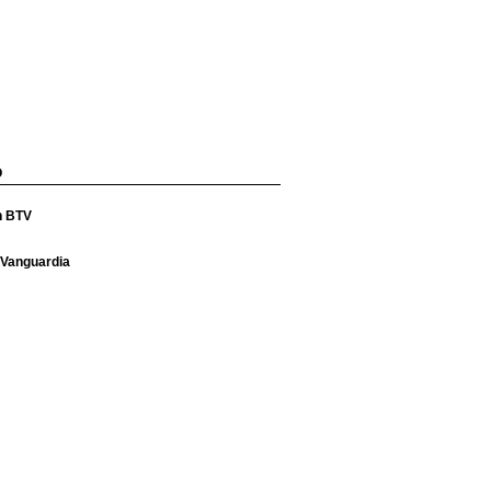
O
n BTV
 Vanguardia