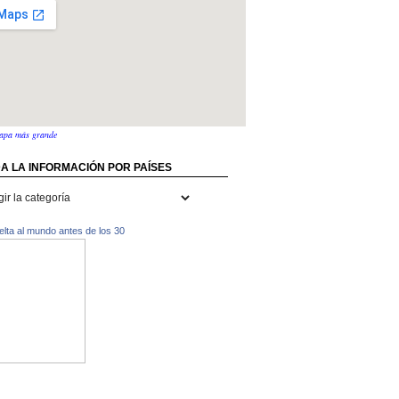
apa más grande
A LA INFORMACIÓN POR PAÍSES
rmación
uelta al mundo antes de los 30
s