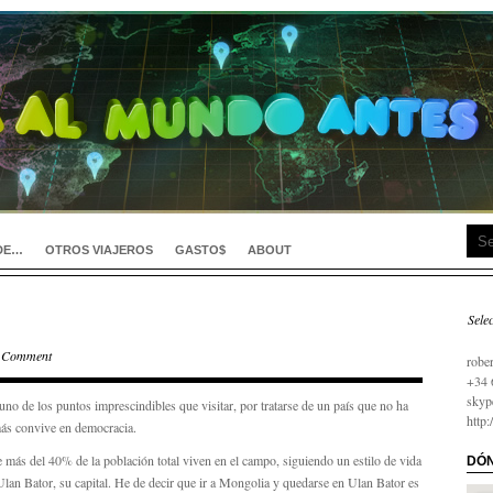
DE…
OTROS VIAJEROS
GASTO$
ABOUT
Sele
займ
 Comment
robe
+34 
skyp
o de los puntos imprescindibles que visitar, por tratarse de un país que no ha
http
más convive en democracia.
más del 40% de la población total viven en el campo, siguiendo un estilo de vida
DÓN
lan Bator, su capital. He de decir que ir a Mongolia y quedarse en Ulan Bator es