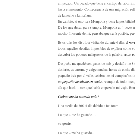
un pecado. Un pecado que tiene el castigo del aburrim
hasta el momento. Consecuencia de una migración relám
de la noche a la mañana.
En cambio, si uno va a Mongolia y tiene la posibilidad
De los que duran para siempre. Mongolia es 4 veces 
mucho. Inocente de mí, pensaba que sería posible, pero
Estos días los distribuí visitando durante 6 días el
nort
todos aquellos detalles imposibles de explicar cómo s
descubrí los poderes milagrosos de la palabra
«txoc-tx
Después, me quedé con ganas de más y decidí irme 8 
desierto, es enorme y exige muchas horas de coche dia
pequeño trek por el valle, celebramos el cumpleaños de
un pequeño accidente en coche
. Aunque de todo, me q
día que hacía 1 mes que había empezado mi viaje. Boni
Cuánto me ha costado todo?
Una media de 36€ al día debido a los tours.
Lo que + me ha gustado…
su gente.
Lo que – me ha gustado…