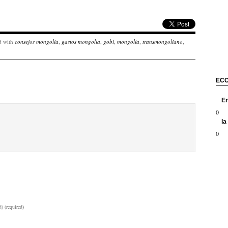
d with
consejos mongolia
,
gastos mongolia
,
gobi
,
mongolia
,
transmongoliano
,
EC
E
0
la
0
) (required)