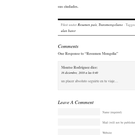
sus ciudades.
Filed under
Resumen país
,
Transmongoliano
· Tagge
ulan bator
Comments
One Response to “Resumen Mongolia”
Montse Rodríguez
dice:
16 diciembre, 2010 a las 0:40
un placer absoluto seguirte en tu viaje…
Leave A Comment
Name (required)
Mail (will not be published
Website