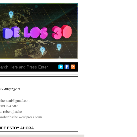
ct Language
▼
 на карту онлайн срочно
rthernani@gmail.com
609 974 582
e: robert_hache
://roberthache.wordpress.com/
DE ESTOY AHORA