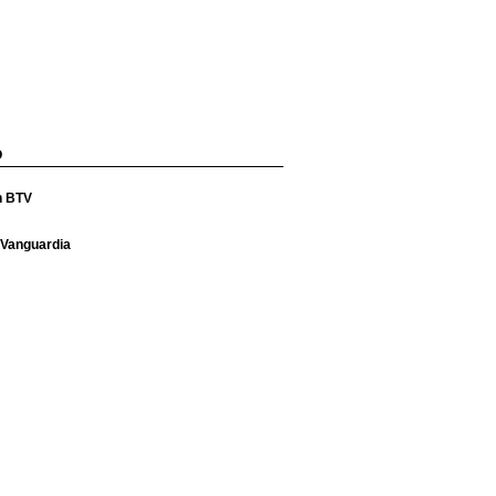
O
n BTV
 Vanguardia