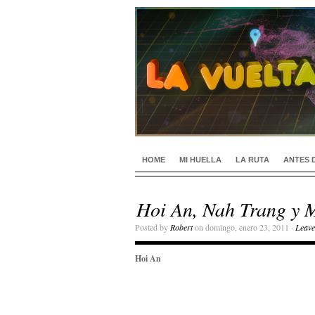
HOME
MI HUELLA
LA RUTA
ANTES 
Hoi An, Nah Trang y M
Posted by
Robert
on domingo, enero 23, 2011 ·
Leav
Hoi An