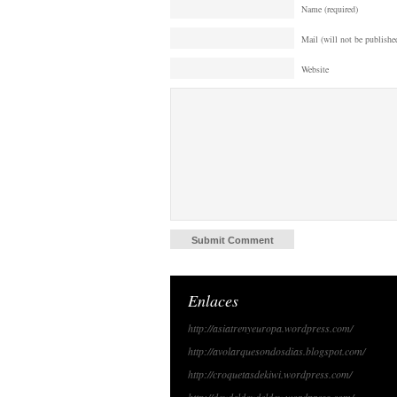
Name (required)
Mail (will not be published
Website
Enlaces
http://asiatrenyeuropa.wordpress.com/
http://avolarquesondosdias.blogspot.com/
http://croquetasdekiwi.wordpress.com/