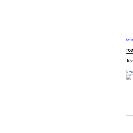
Ver m
TOD
Toda
la
info
la v
por
paíse