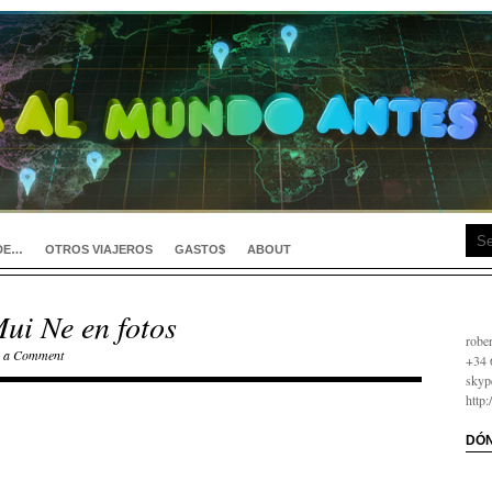
DE…
OTROS VIAJEROS
GASTO$
ABOUT
ui Ne en fotos
займ
robe
e a Comment
+34 
skyp
http
DÓN