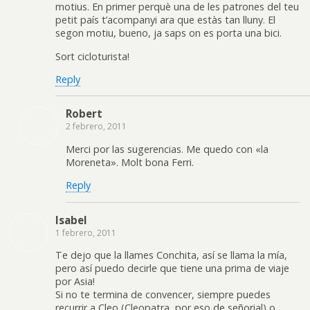
motius. En primer perquè una de les patrones del teu
petit país t’acompanyi ara que estàs tan lluny. El
segon motiu, bueno, ja saps on es porta una bici.
Sort cicloturista!
Reply
Robert
2 febrero, 2011
Merci por las sugerencias. Me quedo con «la
Moreneta». Molt bona Ferri.
Reply
Isabel
1 febrero, 2011
Te dejo que la llames Conchita, así se llama la mía,
pero así puedo decirle que tiene una prima de viaje
por Asia!
Si no te termina de convencer, siempre puedes
recurrir a Cleo (Cleopatra, por eso de señorial) o