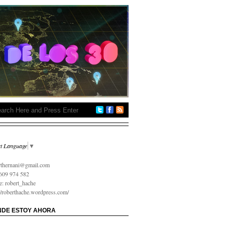
ct Language
▼
 на карту онлайн срочно
rthernani@gmail.com
609 974 582
e: robert_hache
://roberthache.wordpress.com/
DE ESTOY AHORA