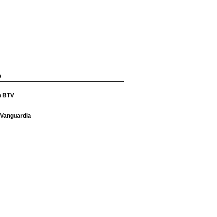
O
n BTV
 Vanguardia