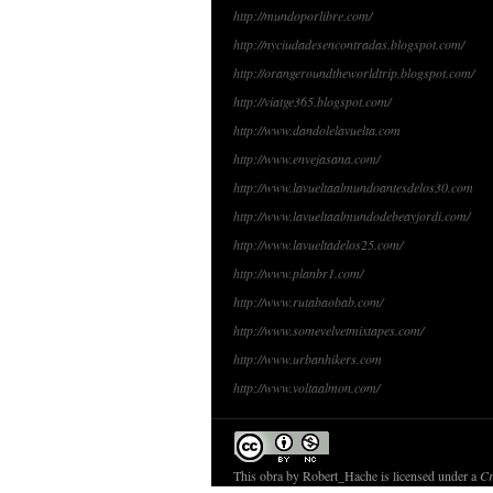
http://mundoporlibre.com/
http://nyciudadesencontradas.blogspot.com/
http://orangeroundtheworldtrip.blogspot.com/
http://viatge365.blogspot.com/
http://www.dandolelavuelta.com
http://www.envejasana.com/
http://www.lavueltaalmundoantesdelos30.com
http://www.lavueltaalmundodebeayjordi.com/
http://www.lavueltadelos25.com/
http://www.planbr1.com/
http://www.rutabaobab.com/
http://www.somevelvetmixtapes.com/
http://www.urbanhikers.com
http://www.voltaalmon.com/
This obra by
Robert_Hache
is licensed under a
Cr