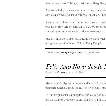
maleta desde Plaza Catalunya o Atocha de Hong Kong y 
A pesar de todo, he de reconocer que Hong Kong debe se
caso de que vayas, no debes perderte Lantau y el Buda
Y ahora, de vuelta a China. Por poco tiempo, pero ya
espejismo. Hoy para comprar un billete de Guangzhou
tanta gente en tan poco metro cuadrado. No exagero; C
PD: en menos de 40 años Hong Kong dejará de tener u
Kong se adaptará a China o China a Hong Kong?
Filed under
Hong Kong y Macau
· Tagged with
Feliz Ano Novo desde
Posted by
Robert
on enero 1, 2011
Macau. Quizás algunos no sepáis ni dónde está. Yo, la 
pasaporte aunque al igual que en Hong Kong, los eur
Es una antigua colonia portuguesa, por lo que por las 
por los Casinos y todo lo que ello conlleva. Un dato,