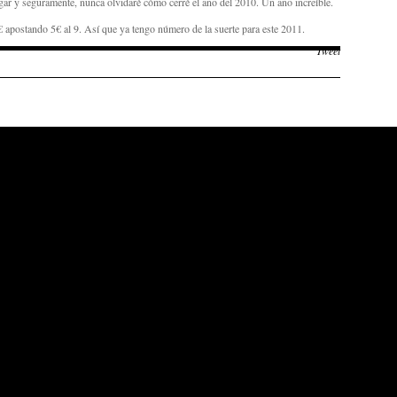
ugar y seguramente, nunca olvidaré cómo cerré el año del 2010. Un año increíble.
€ apostando 5€ al 9. Así que ya tengo número de la suerte para este 2011.
Tweet