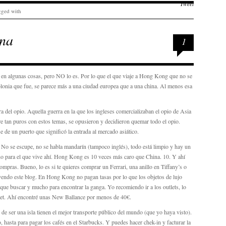
Tweet
gged with
na
1
en algunas cosas, pero NO lo es. Por lo que el que viaje a Hong Kong que no se
nia que fue, se parece más a una ciudad europea que a una china. Al menos esa
del opio. Aquella guerra en la que los ingleses comercializaban el opio de Asia
re tan puros con estos temas, se opusieron y decidieron quemar todo el opio.
 de un puerto que significó la entrada al mercado asiático.
No se escupe, no se habla mandarín (tampoco inglés), todo está limpio y hay un
 no para el que vive ahí. Hong Kong es 10 veces más caro que China. 10. Y ahí
mpras. Bueno, lo es si te quieres comprar un Ferrari, una anillo en Tiffany’s o
yendo este blog. En Hong Kong no pagan tasas por lo que los objetos de lujo
ue buscar y mucho para encontrar la ganga. Yo recomiendo ir a los outlets, lo
et. Ahí encontré unas New Ballance por menos de 40€.
r de ser una isla tienen el mejor transporte público del mundo (que yo haya visto).
, hasta para pagar los cafés en el Starbucks. Y puedes hacer chek-in y facturar la