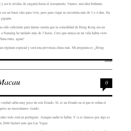
así te olvidas de cargarla hasta el Aeropuerto. Vamos, una idea brillante.
r un buen sitio para vivir, pero para viajar no invertiría más de 3 o 4 días. En
 gigante.
 ha sido suficiente para darme cuenta que la comodidad de Hong Kong era un
 a Nanning he tardado más de 3 horas. Creo que nunca en mi vida había visto
hina rules, again!
n régimen especial y será una provincia china más. Mi pregunta es: ¿Hong
Tweet
 Macau
0
verdad sabía muy poco de este Estado. Sí, es un Estado en el que te sellan el
opeos no necesitamos visado.
calles todo está en portugués. Aunque nadie lo habla. Y si es famoso por algo es
 en 2006 facturó más que Las Vegas.