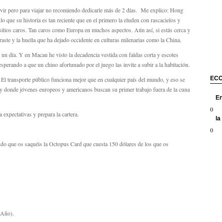
ir pero para viajar no recomiendo dedicarle más de 2 días. Me explico: Hong
 que su historia es tan reciente que en el primero la eluden con rascacielos y
sitios caros. Tan caros como Europa en muchos aspectos. Aún así, si estás cerca y
ntraste y la huella que ha dejado occidente en culturas milenarias como la China.
un día. Y en Macau he visto la decadencia vestida con faldas corta y escotes
sperando a que un chino afortunado por el juego las invite a subir a la habitación.
EC
 El transporte público funciona mejor que en cualquier país del mundo, y eso se
 donde jóvenes europeos y americanos buscan su primer trabajo fuera de la cuna
E
0
a expectativas y prepara la cartera.
la
0
ndo que os saquéis la Octopus Card que cuesta 150 dólares de los que os
 Año).