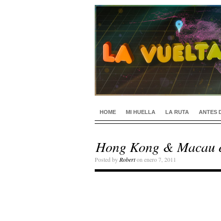
HOME
MI HUELLA
LA RUTA
ANTES 
Hong Kong & Macau e
Posted by
Robert
on enero 7, 2011