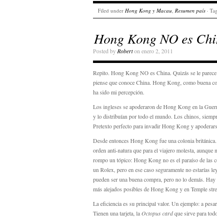
Filed under
Hong Kong y Macau
,
Resumen país
· Ta
Hong Kong NO es Chi
Posted by
Robert
on enero 2, 2011
Repito. Hong Kong NO es China. Quizás se le parece 
piense que conoce China. Hong Kong, como buena colo
ha sido mi percepción.
Los ingleses se apoderaron de Hong Kong en la Guerra 
y lo distribuían por todo el mundo. Los chinos, siemp
Pretexto perfecto para invadir Hong Kong y apoderarse
Desde entonces Hong Kong fue una colonia británica. 
orden anti-natura que para el viajero molesta, aunque
rompo un tópico: Hong Kong no es el paraíso de las co
un Rolex, pero en ese caso seguramente no estarías le
pueden ser una buena compra, pero no lo demás. Hay q
más alejados posibles de Hong Kong y en Temple stre
La eficiencia es su principal valor. Un ejemplo: a pesa
Tienen una tarjeta, la
Octopus card
que sirve para todo