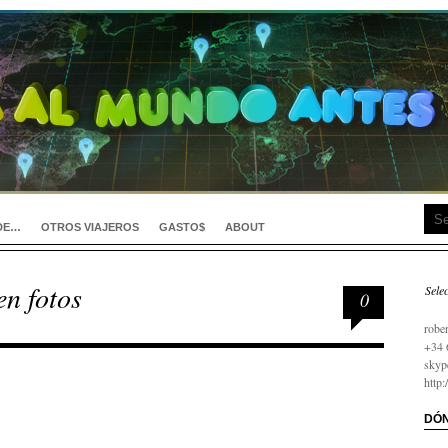
DE…
OTROS VIAJEROS
GASTO$
ABOUT
n fotos
Sele
0
займ
robe
+34 
skyp
http
DÓN