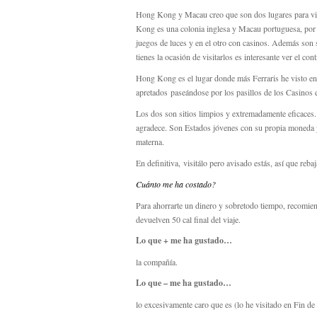
Hong Kong y Macau creo que son dos lugares para viv
Kong es una colonia inglesa y Macau portuguesa, por lo
juegos de luces y en el otro con casinos. Además son 
tienes la ocasión de visitarlos es interesante ver el co
Hong Kong es el lugar donde más Ferraris he visto en 
apretados paseándose por los pasillos de los Casinos e
Los dos son sitios limpios y extremadamente eficaces.
agradece. Son Estados jóvenes con su propia moneda y
materna.
En definitiva, visitálo pero avisado estás, así que rebaj
Cuánto me ha costado?
Para ahorrarte un dinero y sobretodo tiempo, recomie
devuelven 50 cal final del viaje.
Lo que + me ha gustado…
la compañía.
Lo que – me ha gustado…
lo excesivamente caro que es (lo he visitado en Fin de