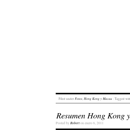
Filed under
Fotos
,
Hong Kong y Macau
· Tagged wit
Resumen Hong Kong 
Posted by
Robert
on enero 6, 2011