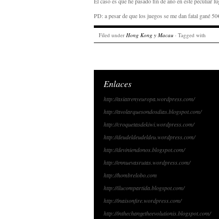
El caso es que he pasado fin de año en este peculiar l
PD: a pesar de que los juegos se me dan fatal gané 50
Filed under
Hong Kong y Macau
· Tagged with
Enlaces
http://asiatrenyeuropa.wordpress.com/
http://avolarquesondosdias.blogspot.com/
http://croquetasdekiwi.wordpress.com/
http://deudeldeudeldeu.wordpress.com/
http://deviniendonos.blogspot.com/
http://ennuevasrutas.wordpress.com/
http://hombrelobo.com
http://ilucompartida.blogspot.com/
http://inaisonfire.wordpress.com/
http://inthechangetheevolutionis.blogspot.com/