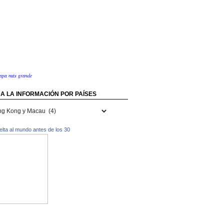
apa más grande
A LA INFORMACIÓN POR PAÍSES
rmación
uelta al mundo antes de los 30
s