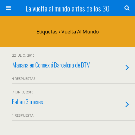
La vuelta al mundo antes de los 30
Etiquetas › Vuelta Al Mundo
22 JULIO, 2010
Mañana en Connexió Barcelona de BTV
4 RESPUESTAS
7 JUNIO, 2010
Faltan 3 meses
1 RESPUESTA