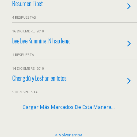
Resumen Tibet
4 RESPUESTAS
16 DICIEMBRE, 2010
bye bye Kunming. Nihao leng
1 RESPUESTA
14 DICIEMBRE, 2010
Chengdú y Leshan en fotos
SIN RESPUESTA
Cargar Más Marcados De Esta Manera…
Volver arriba