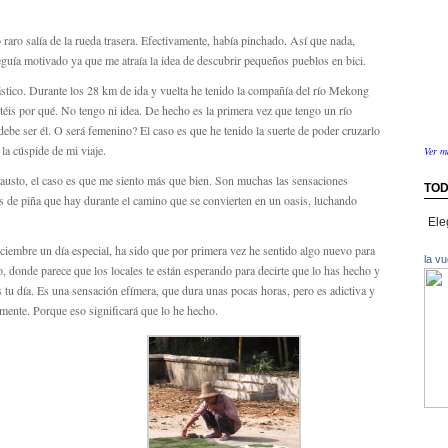
raro salía de la rueda trasera. Efectivamente, había pinchado. Así que nada,
seguía motivado ya que me atraía la idea de descubrir pequeños pueblos en bici.
stico. Durante los 28 km de ida y vuelta he tenido la compañía del río Mekong
téis por qué. No tengo ni idea. De hecho es la primera vez que tengo un río
debe ser él. O será femenino? El caso es que he tenido la suerte de poder cruzarlo
la cúspide de mi viaje.
Ver m
hausto, el caso es que me siento más que bien. Son muchas las sensaciones
TOD
 de piña que hay durante el camino que se convierten en un oasis, luchando
Toda
la
iciembre un día especial, ha sido que por primera vez he sentido algo nuevo para
info
la v
o, donde parece que los locales te están esperando para decirte que lo has hecho y
por
paíse
s tu día. Es una sensación efímera, que dura unas pocas horas, pero es adictiva y
mente. Porque eso significará que lo he hecho.