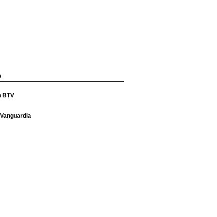
O
n BTV
 Vanguardia