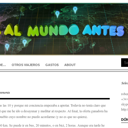
DE…
OTROS VIAJEROS
GASTO$
ABOUT
Sele
займ
mments
robe
+34 
skyp
 las 10 y porque mi conciencia empezaba a apretar. Todavía no tenía claro que
http
sí que me he ido a desayunar y meditar al respecto. Al final, la oferta ganadora ha
pueblo cuyo nombre no puedo acordarme (y no es que no quiera).
DÓN
 km. Se puede ir en bus, 20 minutos, o en bici, 2 horas. Aunque era tarde he