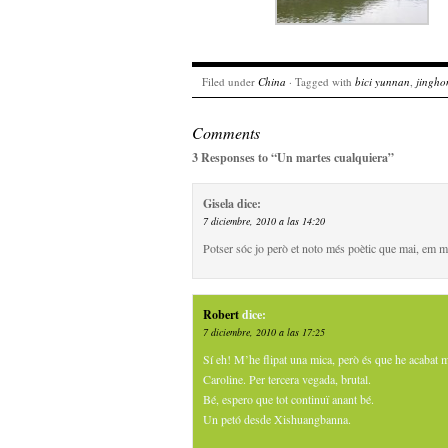
Filed under
China
· Tagged with
bici yunnan
,
jingho
Comments
3 Responses to “Un martes cualquiera”
Gisela
dice:
7 diciembre, 2010 a las 14:20
Potser sóc jo però et noto més poètic que mai, em mol
Robert
dice:
7 diciembre, 2010 a las 17:25
Sí eh! M’he flipat una mica, però és que he acabat m
Caroline. Per tercera vegada, brutal.
Bé, espero que tot continuï anant bé.
Un petó desde Xishuangbanna.