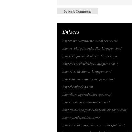
Enlaces
http://asiatrenyeuropa.wordpress.com/
http://avolarquesondosdias.blogspot.com/
http://croquetasdekiwi.wordpress.com/
http://deudeldeudeldeu.wordpress.com/
http://deviniendonos.blogspot.com/
http://ennuevasrutas.wordpress.com/
http://hombrelobo.com
http://ilucompartida.blogspot.com/
http://inaisonfire.wordpress.com/
http://inthechangetheevolutionis.blogspot.com/
http://mundoporlibre.com/
http://nyciudadesencontradas.blogspot.com/