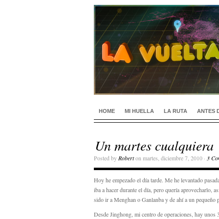
HOME
MI HUELLA
LA RUTA
ANTES 
Un martes cualquiera
Posted by
Robert
on martes, diciembre 7, 2010 ·
3 Co
Hoy he empezado el día tarde. Me he levantado pasadas
iba a hacer durante el día, pero quería aprovecharlo, a
sido ir a Menghan o Ganlanba y de ahí a un pequeño 
Desde Jinghong, mi centro de operaciones, hay unos 30