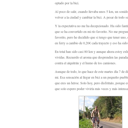
optado por la bici.
Al poco de salir, cuando llevaba unos 5 km, un sonido 
volver a la ciudad y cambiar la bici. A pesar de todo 
Y la expectativa no me ha decepcionado. Ha sido fantá
que se ha convertido en mi río favorito. No me pregun
favorito, pero he decidido que si tengo que tener uno, 
en ferry a cambio de 0,20€ cada trayecto y eso ha sido 
En total han sido casi 80 km y aunque ahora estoy ex
vividas. Recuerdo el aroma que desprenden las paradas
contra el alquitrán y el humo de los camiones.
Aunque de todo, lo que hace de este martes día 7 de d
mi. Esa sensación al llegar en bici a un pequeño puebl
que eres un héroe. Solo hoy, pero disfrútalo, porque e
que solo espero poder vivirla más veces y más intensa