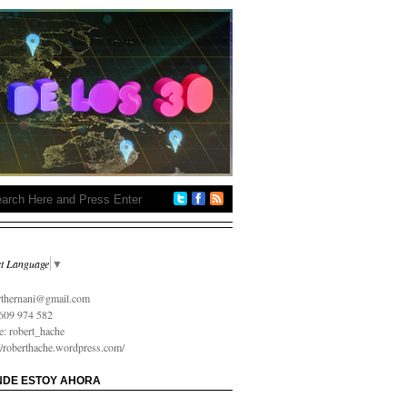
ct Language
▼
 на карту онлайн срочно
rthernani@gmail.com
609 974 582
e: robert_hache
://roberthache.wordpress.com/
DE ESTOY AHORA