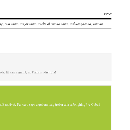
Tweet
ng
,
ruta china
,
viajar china
,
vuelta al mundo china
,
xishuangbanna
,
yunnan
a. Et vaig seguint, no t’aturis i disfruta!
olt motivat. Per cert, saps a qui em vaig trobar ahir a Jonghing? A Cuba i