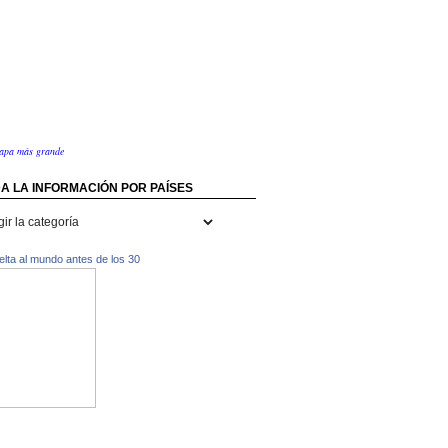
apa más grande
A LA INFORMACIÓN POR PAÍSES
rmación
uelta al mundo antes de los 30
s