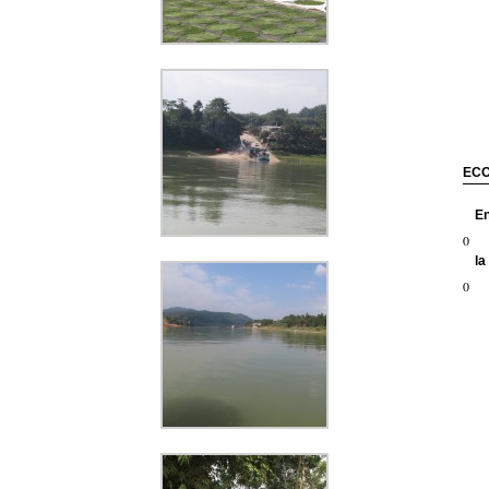
EC
E
0
la
0