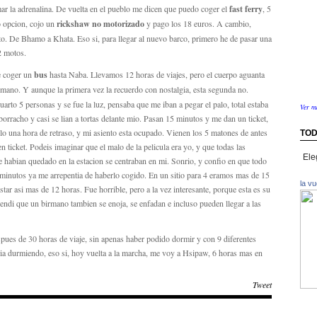
ar la adrenalina. De vuelta en el pueblo me dicen que puedo coger el
fast ferry
, 5
 opcion, cojo un
rickshaw no motorizado
y pago los 18 euros. A cambio,
to. De Bhamo a Khata. Eso si, para llegar al nuevo barco, primero he de pasar una
2 motos.
e coger un
bus
hasta Naba. Llevamos 12 horas de viajes, pero el cuerpo aguanta
mano. Y aunque la primera vez la recuerdo con nostalgia, esta segunda no.
arto 5 personas y se fue la luz, pensaba que me iban a pegar el palo, total estaba
Ver m
orracho y casi se lian a tortas delante mio. Pasan 15 minutos y me dan un ticket,
solo una hora de retraso, y mi asiento esta ocupado. Vienen los 5 matones de antes
TOD
n ticket. Podeis imaginar que el malo de la pelicula era yo, y que todas las
Toda
 habian quedado en la estacion se centraban en mi. Sonrio, y confio en que todo
la
 minutos ya me arrepentia de haberlo cogido. En un sitio para 4 eramos mas de 15
info
la v
tar asi mas de 12 horas. Fue horrible, pero a la vez interesante, porque esta es su
por
endi que un birmano tambien se enoja, se enfadan e incluso pueden llegar a las
paíse
spues de 30 horas de viaje, sin apenas haber podido dormir y con 9 diferentes
ia durmiendo, eso si, hoy vuelta a la marcha, me voy a Hsipaw, 6 horas mas en
Tweet