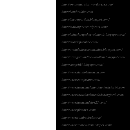
http://ennuevasrutas.wordpress.com/
http://hombrelobo.com
http://ilucompartida.blogspot.com/
http://inaisonfire.wordpress.com/
http://inthechangetheevolutionis.blogspot.com/
http://mundoporlibre.com/
http://nyciudadesencontradas.blogspot.com/
http://orangeroundtheworldtrip.blogspot.com/
http://viatge365.blogspot.com/
http://www.dandolelavuelta.com
http://www.envejasana.com/
http://www.lavueltaalmundoantesdelos30.com
http://www.lavueltaalmundodebeayjordi.com/
http://www.lavueltadelos25.com/
http://www.planbr1.com/
http://www.rutabaobab.com/
http://www.somevelvetmixtapes.com/