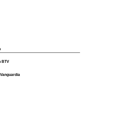
O
n BTV
 Vanguardia