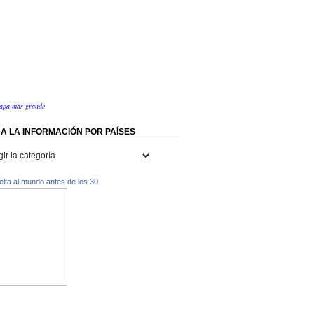
apa más grande
A LA INFORMACIÓN POR PAÍSES
rmación
uelta al mundo antes de los 30
s