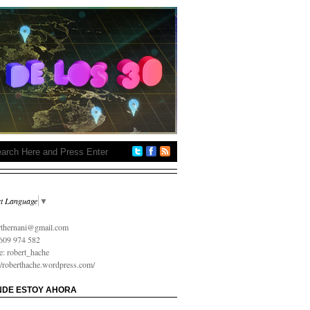
ct Language
▼
 на карту онлайн срочно
rthernani@gmail.com
609 974 582
e: robert_hache
://roberthache.wordpress.com/
DE ESTOY AHORA