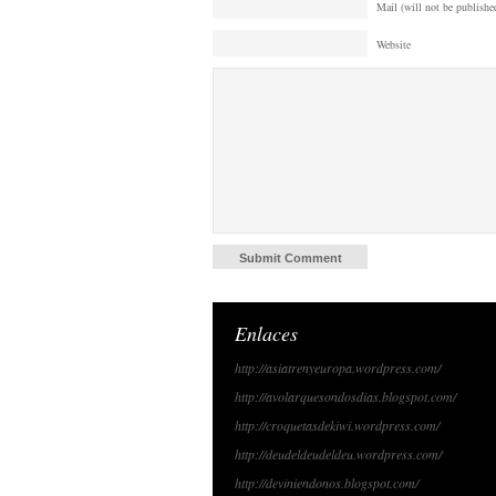
Mail (will not be published
Website
Enlaces
http://asiatrenyeuropa.wordpress.com/
http://avolarquesondosdias.blogspot.com/
http://croquetasdekiwi.wordpress.com/
http://deudeldeudeldeu.wordpress.com/
http://deviniendonos.blogspot.com/