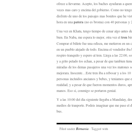
ofrece a llevarme. Acepto, los baches ayudaran a quem
veces mas caro y encima del gobierno. Como no tengo
disfruto de uno de los paisajes mas bonitos que he vis
hora en una
patera
(no es broma) con 40 personas y 
Una vez en Khata, tengo tiempo de cenar algo antes d
bien. En Naba, me espera lo mejor, otra vez el
tren
bir
Comprar el billete fue una odisea, me metieron en un cu
en un pueblo alejado de todo. Encima el vendedor iba b
respiro tranquilo y espero al tren. Llega a las 22:00, 
y a grito pelado los echan, a pesar de que tambien tiene
miradas de los demas pasajeros una vez los matones se
mejorara. Inocente…Este tren iba a rebosar y a los 10
personas incluidos ancianos y bebes, y teniamos que es
realidad, y a pesar de que fueron momentos duros, apr
manos. Eso si, conmigo se portaron genial.
Y a las 10:00 del dia siguiente llegaba a Mandalay, de
medios de tranporte. Podeis imaginar que me pase el d
bus.
Filed under
Birmania
· Tagged with