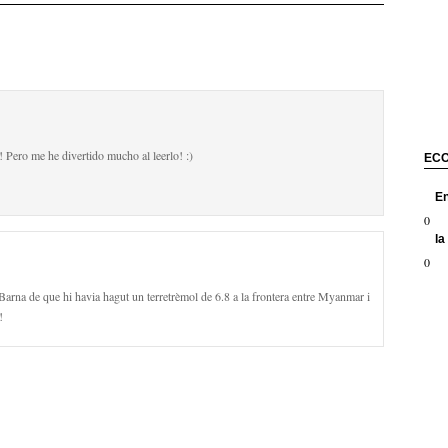
 Pero me he divertido mucho al leerlo! :)
EC
E
0
la
0
Barna de que hi havia hagut un terretrèmol de 6.8 a la frontera entre Myanmar i
!