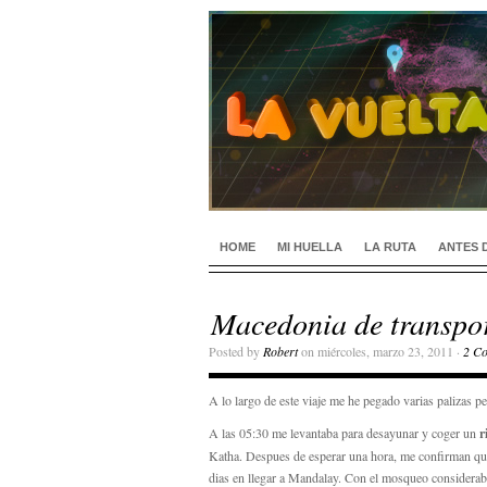
HOME
MI HUELLA
LA RUTA
ANTES 
Macedonia de transpo
Posted by
Robert
on miércoles, marzo 23, 2011 ·
2 C
A lo largo de este viaje me he pegado varias palizas p
A las 05:30 me levantaba para desayunar y coger un
r
Katha. Despues de esperar una hora, me confirman que 
dias en llegar a Mandalay. Con el mosqueo considerab