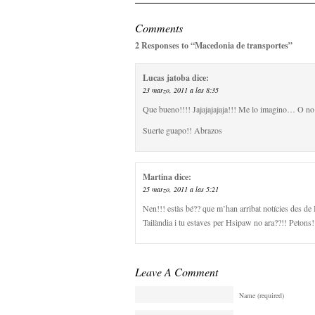
Comments
2 Responses to “Macedonia de transportes”
Lucas jatoba
dice:
23 marzo, 2011 a las 8:35
Que bueno!!!! Jajajajajaja!!! Me lo imagino… O no!
Suerte guapo!! Abrazos
Martina
dice:
25 marzo, 2011 a las 5:21
Nen!!! estàs bé?? que m’han arribat notícies des de 
Tailàndia i tu estaves per Hsipaw no ara??!! Petons!
Leave A Comment
Name (required)