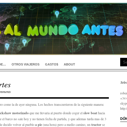
DE…
OTROS VIAJEROS
GASTO$
ABOUT
rtes
Sele
займ
omments
robe
+34 
skyp
ero como la de ayer ninguna. Los hechos transcurrieron de la siguiente manera:
http
ickshaw motorizado
que me llevaria al puerto donde coger el
slow boat
hacia
el barco no sale hoy y no tienen fecha de partida, y que ademas tarda mas de 3
DÓN
le decido volver al pueblo
a pie
(una hora) pero a medio camino, un
tractor
se