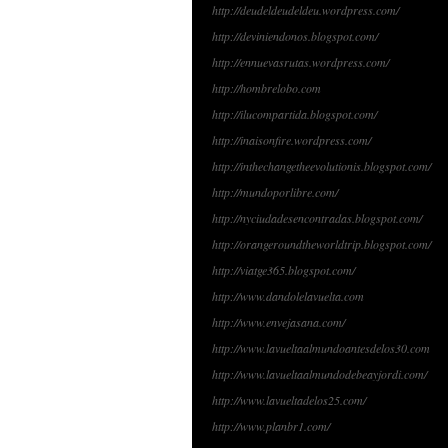
http://deudeldeudeldeu.wordpress.com/
http://deviniendonos.blogspot.com/
http://ennuevasrutas.wordpress.com/
http://hombrelobo.com
http://ilucompartida.blogspot.com/
http://inaisonfire.wordpress.com/
http://inthechangetheevolutionis.blogspot.com/
http://mundoporlibre.com/
http://nyciudadesencontradas.blogspot.com/
http://orangeroundtheworldtrip.blogspot.com/
http://viatge365.blogspot.com/
http://www.dandolelavuelta.com
http://www.envejasana.com/
http://www.lavueltaalmundoantesdelos30.com
http://www.lavueltaalmundodebeayjordi.com/
http://www.lavueltadelos25.com/
http://www.planbr1.com/