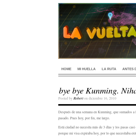
HOME
MI HUELLA
LA RUTA
ANTES 
bye bye Kunming. Nih
Posted by
Robert
on diciembre 16, 2010
Después de una semana en Kunming, que sumados a los
pasado. Pues hoy, por fin, me largo.
Está ciudad no necesita más de 3 días y los pasas cas
porque mi visa expiraba hoy, por lo que necesitaba ext