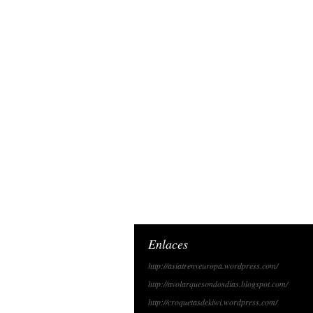
Enlaces
http://asiatrenyeuropa.wordpress.com/
http://avolarquesondosdias.blogspot.com/
http://croquetasdekiwi.wordpress.com/