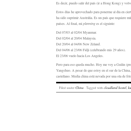
Es decir, puedo salir del país (ir a Hong Kong) y volv
Estos días he aprovechado para ponerme al día en cier
ha sido suprimir Austrália. Es un país que requiere mí
países. Al final, mi
planning
es el siguinte:
Del 07/03 al 02/04 Myanmar.
Del 02/04 al 20/04 Malaysia.
Del 20/04 al 04/06 New Zeland.
Del 04/06 al 23/06 Fidji (celebrando mis 29 años).
El 23/06 vuelo hacia Los Angeles.
Pero para eso queda mucho. Hoy me voy a Guilin (prov
Yangshuo. A pesar de que estoy en el sur de la Chin
castellano. Media china está nevada por una ola de frí
Filed under
China
· Tagged with
cloudland hostel
,
k