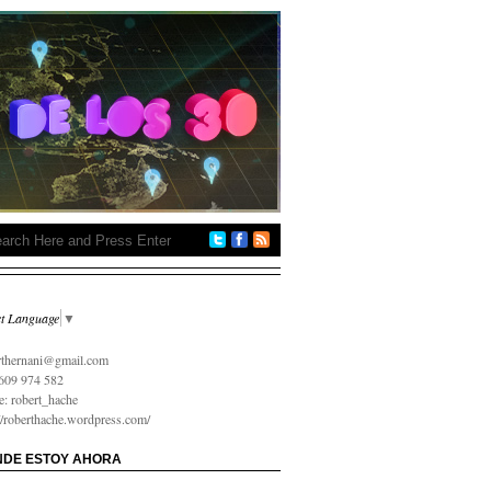
ct Language
▼
 на карту онлайн срочно
rthernani@gmail.com
609 974 582
e: robert_hache
://roberthache.wordpress.com/
DE ESTOY AHORA