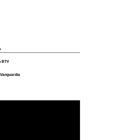
O
n BTV
 Vanguardia