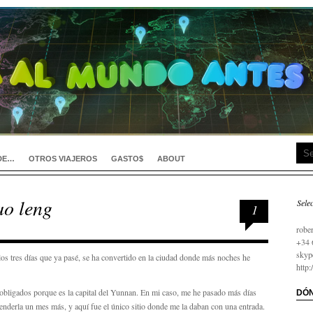
DE…
OTROS VIAJEROS
GASTO$
ABOUT
ao leng
Sele
1
займ
robe
+34 
skyp
 tres días que ya pasé, se ha convertido en la ciudad donde más noches he
http
i obligados porque es la capital del Yunnan. En mi caso, me he pasado más días
DÓN
enderla un mes más, y aquí fue el único sitio donde me la daban con una entrada.