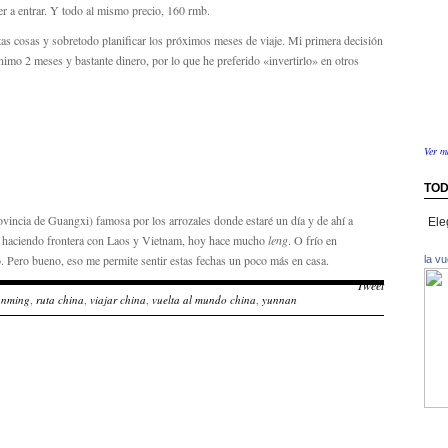
er a entrar. Y todo al mismo precio, 160 rmb.
tas cosas y sobretodo planificar los próximos meses de viaje. Mi primera decisión
nimo 2 meses y bastante dinero, por lo que he preferido «invertirlo» en otros
Ver m
TOD
Toda
incia de Guangxi) famosa por los arrozales donde estaré un día y de ahí a
la
a, haciendo frontera con Laos y Vietnam, hoy hace mucho
leng
. O frío en
info
o. Pero bueno, eso me permite sentir estas fechas un poco más en casa.
la v
por
Tweet
paíse
unming
,
ruta china
,
viajar china
,
vuelta al mundo china
,
yunnan