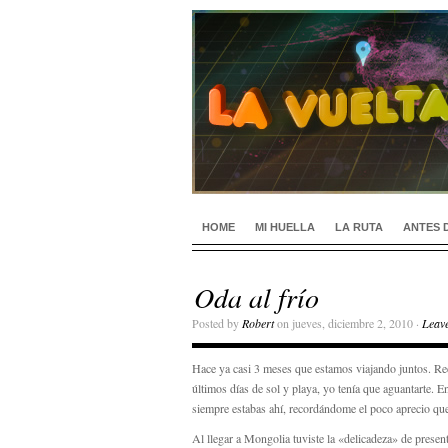
HOME
MI HUELLA
LA RUTA
ANTES 
Oda al frío
Posted by
Robert
on jueves, diciembre 2, 2010 ·
Leav
Hace ya casi 3 meses que estamos viajando juntos. Rec
últimos días de sol y playa, yo tenía que aguantarte. E
siempre estabas ahí, recordándome el poco aprecio q
Al llegar a Mongolia tuviste la «delicadeza» de presen