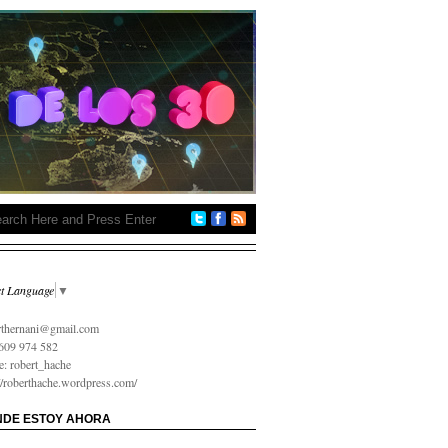
ct Language
▼
 на карту онлайн срочно
rthernani@gmail.com
609 974 582
e: robert_hache
://roberthache.wordpress.com/
DE ESTOY AHORA