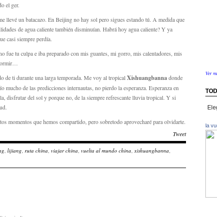
o el ger.
e llevé un batacazo. En Beijing no hay sol pero sigues estando tú. A medida que
bilidades de agua caliente también disminuían. Habrá hoy agua caliente? Y ya
ue casi siempre perdía.
 no fue tu culpa e iba preparado con mis guantes, mi gorro, mis calentadores, mis
 dormir…
Ver m
o de ti durante una larga temporada. Me voy al tropical
Xishuangbanna
donde
o mucho de las predicciones internautas, no pierdo la esperanza. Esperanza en
TOD
, disfrutar del sol y porque no, de la siempre refrescante lluvia tropical. Y si
Toda
ud.
la
stos momentos que hemos compartido, pero sobretodo aprovecharé para olvidarte.
info
la v
por
Tweet
paíse
ng
,
lijiang
,
ruta china
,
viajar china
,
vuelta al mundo china
,
xishuangbanna
,