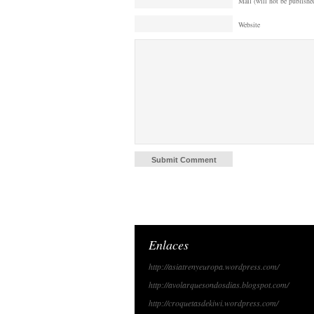
Mail (will not be published
Website
Enlaces
http://asiatrenyeuropa.wordpress.com/
http://avolarquesondosdias.blogspot.com/
http://croquetasdekiwi.wordpress.com/