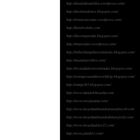
http://deudeldeudeldeu.wordpress.com/
http://deviniendonos.blogspot.com/
http://ennuevasrutas.wordpress.com/
http://hombrelobo.com
http://ilucompartida.blogspot.com/
http://inaisonfire.wordpress.com/
http://inthechangetheevolutionis.blogspot.com/
http://mundoporlibre.com/
http://nyciudadesencontradas.blogspot.com/
http://orangeroundtheworldtrip.blogspot.com/
http://viatge365.blogspot.com/
http://www.dandolelavuelta.com
http://www.envejasana.com/
http://www.lavueltaalmundoantesdelos30.com
http://www.lavueltaalmundodebeayjordi.com/
http://www.lavueltadelos25.com/
http://www.planbr1.com/