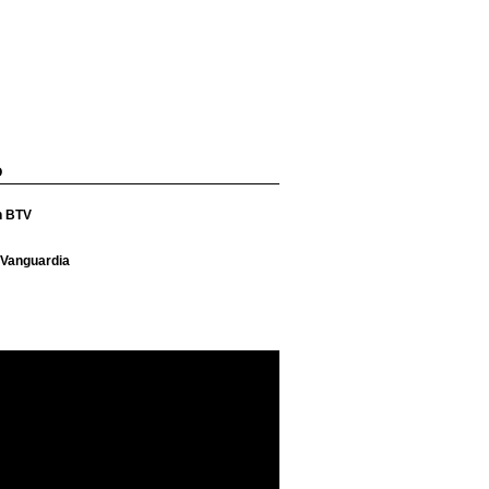
O
n BTV
 Vanguardia