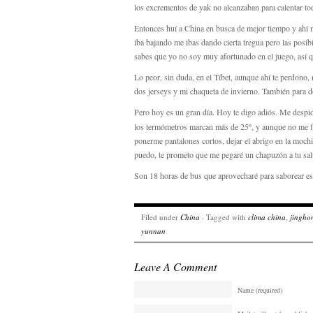
los excrementos de yak no alcanzaban para calentar tod
Entonces huí a China en busca de mejor tiempo y ahí m
iba bajando me ibas dando cierta tregua pero las posi
sabes que yo no soy muy afortunado en el juego, así q
Lo peor, sin duda, en el Tíbet, aunque ahí te perdono,
dos jerseys y mi chaqueta de invierno. También para
Pero hoy es un gran día. Hoy te digo adiós. Me despid
los termómetros marcan más de 25º, y aunque no me fí
ponerme pantalones cortos, dejar el abrigo en la mochila
puedo, te prometo que me pegaré un chapuzón a tu sal
Son 18 horas de bus que aprovecharé para saborear e
Filed under
China
· Tagged with
clima china
,
jingho
yunnan
Leave A Comment
Name (required)