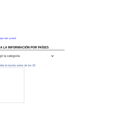
apa más grande
A LA INFORMACIÓN POR PAÍSES
rmación
uelta al mundo antes de los 30
s