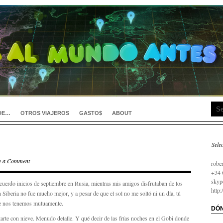
DE…
OTROS VIAJEROS
GASTO$
ABOUT
Sele
займ
e a Comment
robe
+34 
skyp
uerdo inicios de septiembre en Rusia, mientras mis amigos disfrutaban de los
http
n Siberia no fue mucho mejor, y a pesar de que el sol no me soltó ni un día, tú
ue nos tenemos mutuamente.
DÓN
tarte con nieve. Menudo detalle. Y qué decir de las frías noches en el Gobi donde